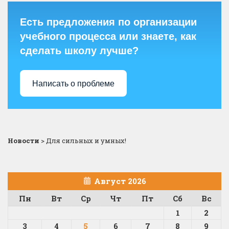
Есть предложения по организации
учебного процесса или знаете, как
сделать школу лучше?
Написать о проблеме
Новости
>
Для сильных и умных!
Август 2026
Пн
Вт
Ср
Чт
Пт
Сб
Вс
1
2
3
4
5
6
7
8
9